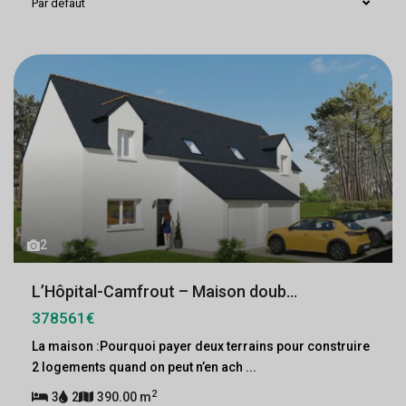
Par défaut
2
L’Hôpital-Camfrout – Maison doub...
378561€
La maison :Pourquoi payer deux terrains pour construire
2 logements quand on peut n’en ach
...
2
3
2
390.00 m