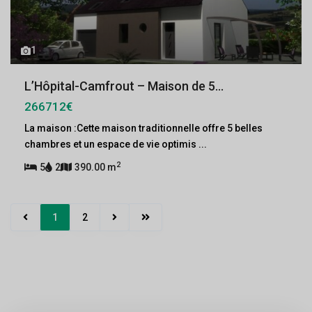
1
L’Hôpital-Camfrout – Maison de 5...
266712€
La maison :Cette maison traditionnelle offre 5 belles
chambres et un espace de vie optimis
...
2
5
2
390.00 m
1
2