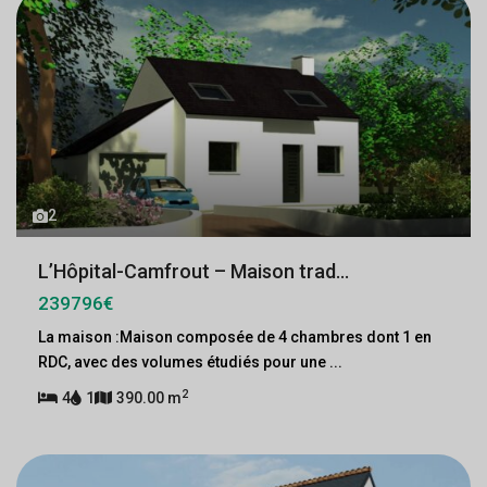
2
L’Hôpital-Camfrout – Maison trad...
239796€
La maison :Maison composée de 4 chambres dont 1 en
RDC, avec des volumes étudiés pour une
...
2
4
1
390.00 m