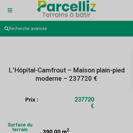
Recherche avancée
L’Hôpital-Camfrout – Maison plain-pied
moderne – 237720 €
237720
Prix :
€
Surface du
terrain
2
390.00 m