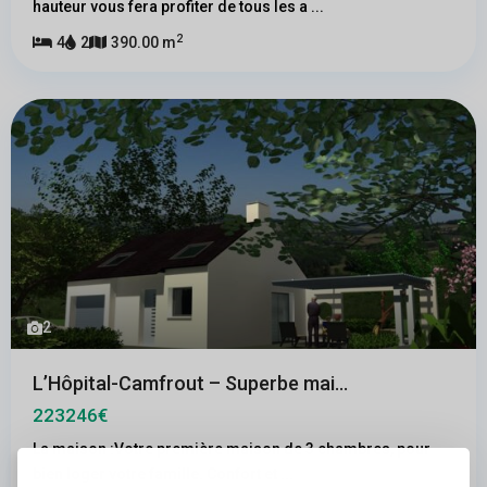
hauteur vous fera profiter de tous les a
...
2
4
2
390.00 m
2
L’Hôpital-Camfrout – Superbe mai...
223246€
La maison :Votre première maison de 3 chambres, pour
bien loger votre famille. Confort et
...