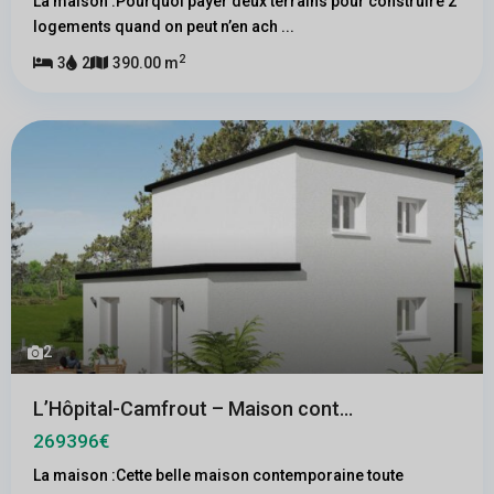
La maison :Pourquoi payer deux terrains pour construire 2
logements quand on peut n’en ach
...
2
3
2
390.00 m
2
L’Hôpital-Camfrout – Maison cont...
269396€
La maison :Cette belle maison contemporaine toute