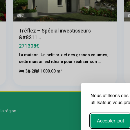
2
Tréflez – Spécial investisseurs
&#8211...
271308€
La maison :Un petit prix et des grands volumes,
t
cette maison est idéale pour réaliser son
...
2
3
2
1 000.00 m
Nous utilisons des 
utilisateur, vous p
 la région.
Accepter tout