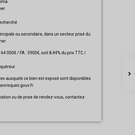
emma
mer
recherché
incipale ou secondaire, dans un secteur prisé du
mer.
r 64 000€ / FA : 5900€, soit 8,44% du prix TTC /
cquéreur.
ues auxquels ce bien est exposé sont disponibles
georisques.gouv.fr
ation ou de prise de rendez-vous, contactez-