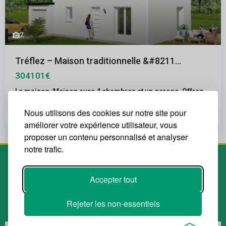
2
Tréflez – Maison traditionnelle &#8211...
304101€
La maison :Maison avec 4 chambres et un garage. Offrez
vous cette jolie maison traditionne
...
Nous utilisons des cookies sur notre site pour
2
4
2
1 000.00 m
améliorer votre expérience utilisateur, vous
proposer un contenu personnalisé et analyser
notre trafic.
Accepter tout
Spécialiste des terrains à bâtir. Le plus grand choix de
terrains de la région.
Rejeter les non-essentiels