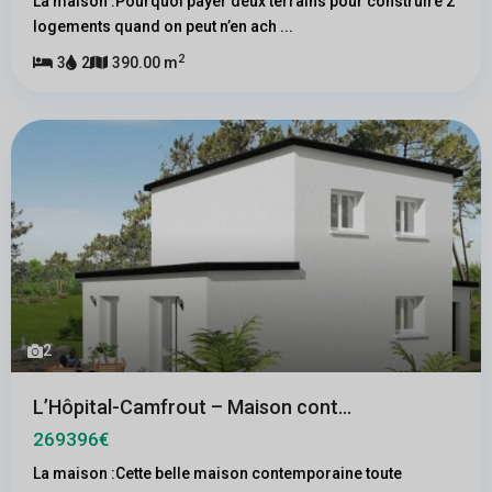
La maison :Pourquoi payer deux terrains pour construire 2
logements quand on peut n’en ach
...
2
3
2
390.00 m
2
L’Hôpital-Camfrout – Maison cont...
269396€
La maison :Cette belle maison contemporaine toute