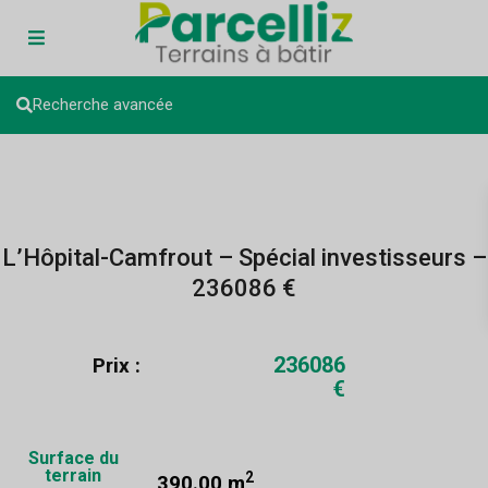
Recherche avancée
L’Hôpital-Camfrout – Spécial investisseurs –
236086 €
236086
Prix :
€
Surface du
terrain
2
390.00 m