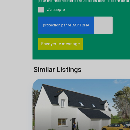
pour me recontacter et réutilisées dans le cadre de l
J'accepte
Envoyer le message
Similar Listings