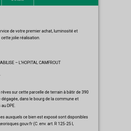
vice de votre premier achat, luminosité et
ette jolie réalisation.
ABILISE – L’HOPITAL CAMFROUT
.
rêves sur cette parcelle de terrain à bâtir de 390
ue dégagée, dans le bourg de la commune et
s au DPE.
ues auxquels ce bien est exposé sont disponibles
eorisques.gouv.fr (C. env. art. R 125-25 I,