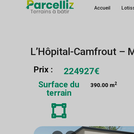
Accueil
Lotis
L’Hôpital-Camfrout – 
Prix :
224927€
Surface du
2
390.00 m
terrain