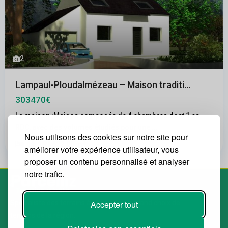
2
Lampaul-Ploudalmézeau – Maison traditi...
303470€
La maison :Maison composée de 4 chambres dont 1 en
RDC, avec des volumes étudiés pour une
...
Nous utilisons des cookies sur notre site pour
2
4
1
622.00 m
améliorer votre expérience utilisateur, vous
proposer un contenu personnalisé et analyser
notre trafic.
Accepter tout
Spécialiste des terrains à bâtir. Le plus grand choix de
terrains de la région.