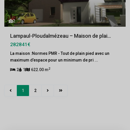
2
Lampaul-Ploudalmézeau – Maison de plai...
282841€
La maison :Normes PMR - Tout de plain pied avec un
maximum d’espace pour un minimum de pri
...
2
2
1
622.00 m
1
2