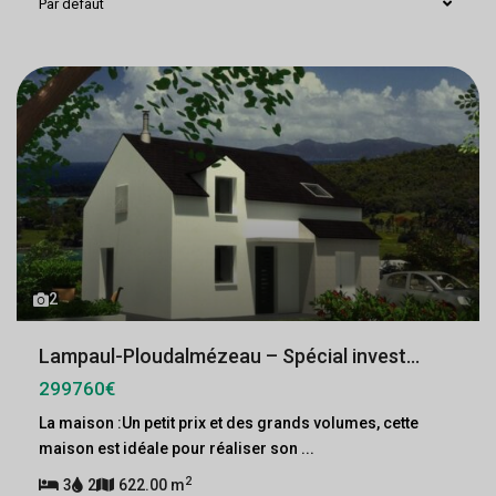
Par défaut
2
Lampaul-Ploudalmézeau – Spécial invest...
299760€
La maison :Un petit prix et des grands volumes, cette
maison est idéale pour réaliser son
...
2
3
2
622.00 m