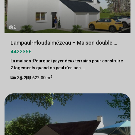
2
Lampaul-Ploudalmézeau – Maison double ...
442235€
La maison :Pourquoi payer deux terrains pour construire
2 logements quand on peut n’en ach
...
2
3
2
622.00 m