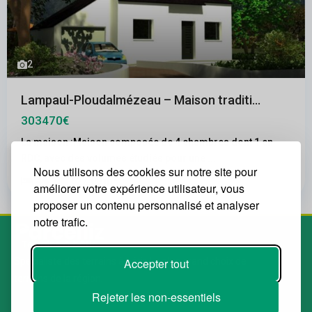
2
Lampaul-Ploudalmézeau – Maison traditi...
303470€
La maison :Maison composée de 4 chambres dont 1 en
RDC, avec des volumes étudiés pour une
...
Nous utilisons des cookies sur notre site pour
2
4
1
622.00 m
améliorer votre expérience utilisateur, vous
proposer un contenu personnalisé et analyser
notre trafic.
Accepter tout
Spécialiste des terrains à bâtir. Le plus grand choix de
terrains de la région.
Rejeter les non-essentiels