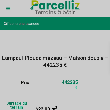
Recherche avancée
Lampaul-Ploudalmézeau – Maison double –
442235 €
442235
Prix :
€
Surface du
terrain
2
622.00 m