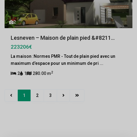
2
Lesneven – Maison de plain pied &#8211...
223206€
La maison :Normes PMR - Tout de plain pied avec un
maximum d’espace pour un minimum de pri
...
2
2
1
280.00 m
1
2
3