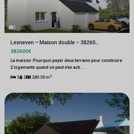
2
Lesneven – Maison double – 38260...
382600€
La maison :Pourquoi payer deux terrains pour construire
2 logements quand on peut n’en ach
...
2
3
2
280.00 m