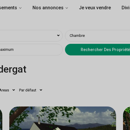
sements
Nos annonces
Je veux vendre
Divi
Chambre
dergat
Areas
Par défaut