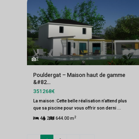
2
Pouldergat – Maison haut de gamme
&#82...
351268€
La maison :Cette belle réalisation n’attend plus
que sa piscine pour vous offrir son derni
...
2
4
2
644.00 m