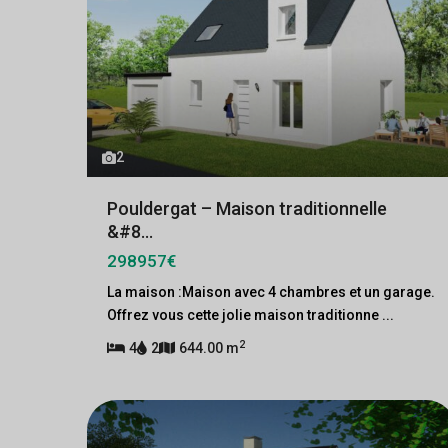
2
Pouldergat – Maison traditionnelle
&#8...
298957€
La maison :Maison avec 4 chambres et un garage.
Offrez vous cette jolie maison traditionne
...
2
4
2
644.00 m