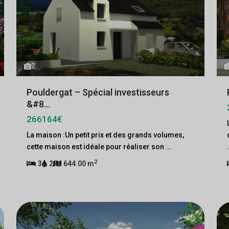
2
Pouldergat – Spécial investisseurs
&#8...
266164€
La maison :Un petit prix et des grands volumes,
cette maison est idéale pour réaliser son
...
2
3
2
644.00 m