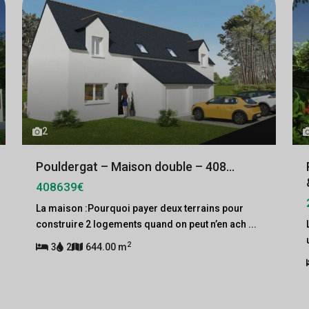
2
Pouldergat – Maison double – 408...
408639€
La maison :Pourquoi payer deux terrains pour
construire 2 logements quand on peut n’en ach
...
2
3
2
644.00 m