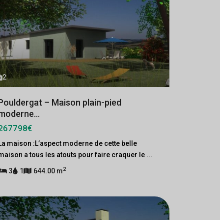
2
Pouldergat – Maison plain-pied
moderne...
267798€
La maison :L’aspect moderne de cette belle
maison a tous les atouts pour faire craquer le
...
2
3
1
644.00 m