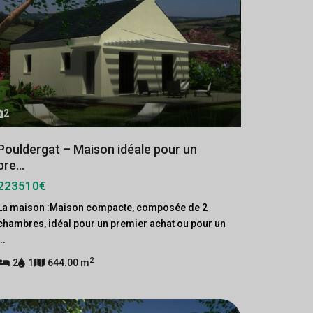
2
Pouldergat – Maison idéale pour un
pre...
223510€
La maison :Maison compacte, composée de 2
chambres, idéal pour un premier achat ou pour un
...
2
2
1
644.00 m