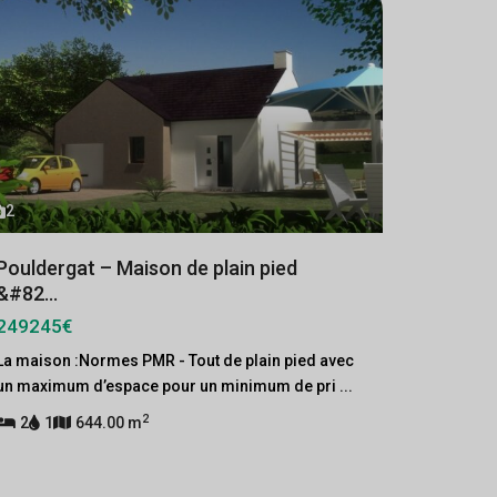
2
Pouldergat – Maison de plain pied
&#82...
249245€
La maison :Normes PMR - Tout de plain pied avec
un maximum d’espace pour un minimum de pri
...
2
2
1
644.00 m