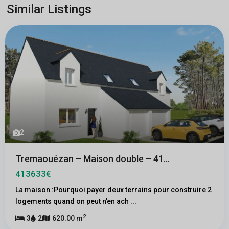
Similar Listings
2
Tremaouézan – Maison double – 41...
413633€
La maison :Pourquoi payer deux terrains pour construire 2
logements quand on peut n’en ach
...
2
3
2
620.00 m