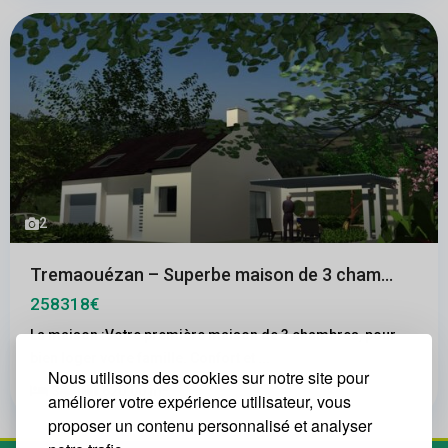
2
Tremaouézan – Superbe maison de 3 cham...
258318€
La maison :Votre première maison de 3 chambres, pour
bien loger votre famille. Confort et
...
Nous utilisons des cookies sur notre site pour
2
3
1
620.00 m
améliorer votre expérience utilisateur, vous
proposer un contenu personnalisé et analyser