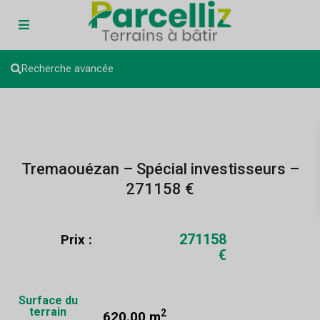
Recherche avancée
Tremaouézan – Spécial investisseurs –
271158 €
271158
Prix :
€
Surface du
terrain
2
620.00 m