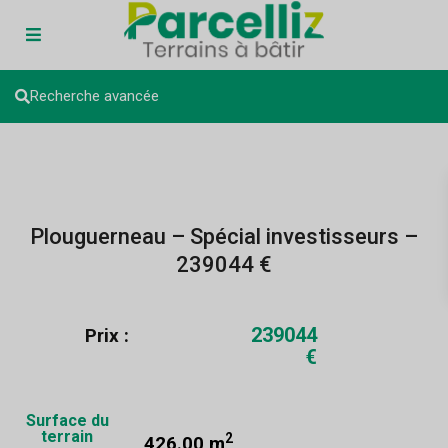
Recherche avancée
Plouguerneau – Spécial investisseurs –
239044 €
239044
Prix :
€
Surface du
terrain
2
426.00 m