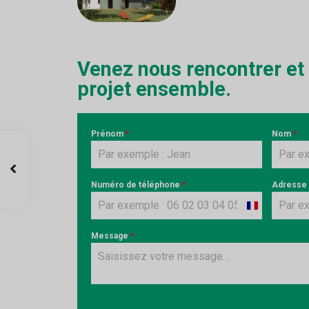
Venez nous rencontrer et
projet ensemble.
Prénom
*
Nom
*
Numéro de téléphone
*
Adresse
France
+33
Message
*