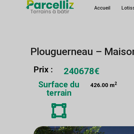
Accueil
Lotis
Plouguerneau – Maison
Prix :
240678€
Surface du
2
426.00 m
terrain