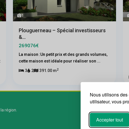
1
Plouguerneau – Spécial investisseurs
&...
269076€
La maison :Un petit prix et des grands volumes,
t
cette maison est idéale pour réaliser son
...
2
3
2
391.00 m
Nous utilisons des 
utilisateur, vous p
 la région.
Accepter tout