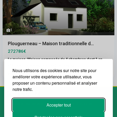
1
Plouguerneau – Maison traditionnelle d...
272786€
La maison :Maison composée de 4 chambres dont 1 en
RDC, avec des volumes étudiés pour une
...
Nous utilisons des cookies sur notre site pour
2
4
1
391.00 m
améliorer votre expérience utilisateur, vous
proposer un contenu personnalisé et analyser
notre trafic.
Accepter tout
Spécialiste des terrains à bâtir. Le plus grand choix de
terrains de la région.