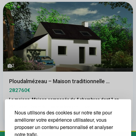
2
Ploudalmézeau – Maison traditionnelle ...
282760€
La maison :Maison composée de 4 chambres dont 1 en
RDC, avec des volumes étudiés pour une
...
Nous utilisons des cookies sur notre site pour
2
4
1
488.00 m
améliorer votre expérience utilisateur, vous
proposer un contenu personnalisé et analyser
notre trafic.