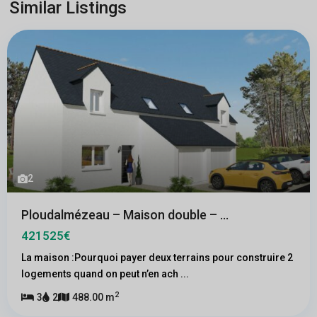
Similar Listings
2
Ploudalmézeau – Maison double – ...
421525€
La maison :Pourquoi payer deux terrains pour construire 2
logements quand on peut n’en ach
...
2
3
2
488.00 m