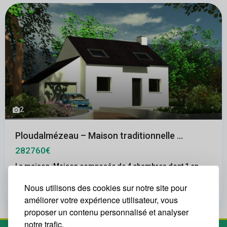
2
Ploudalmézeau – Maison traditionnelle ...
282760€
La maison :Maison composée de 4 chambres dont 1 en
RDC, avec des volumes étudiés pour une
...
Nous utilisons des cookies sur notre site pour
2
4
1
488.00 m
améliorer votre expérience utilisateur, vous
proposer un contenu personnalisé et analyser
notre trafic.