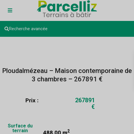
Recherche avancée
Ploudalmézeau – Maison contemporaine de
3 chambres – 267891 €
267891
Prix :
€
Surface du
terrain
2
488.00 m