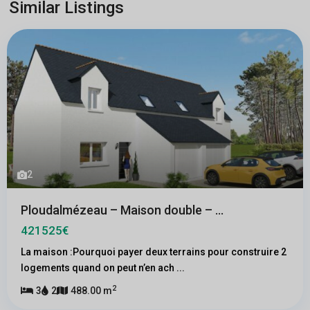
Similar Listings
2
Ploudalmézeau – Maison double – ...
421525€
La maison :Pourquoi payer deux terrains pour construire 2
logements quand on peut n’en ach
...
2
3
2
488.00 m