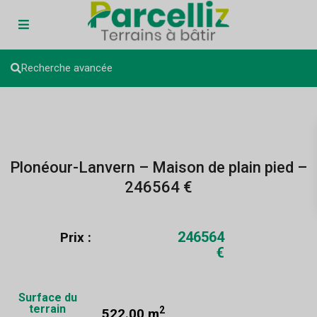
Recherche avancée
Plonéour-Lanvern – Maison de plain pied –
246564 €
246564
Prix :
€
Surface du
terrain
2
522.00 m