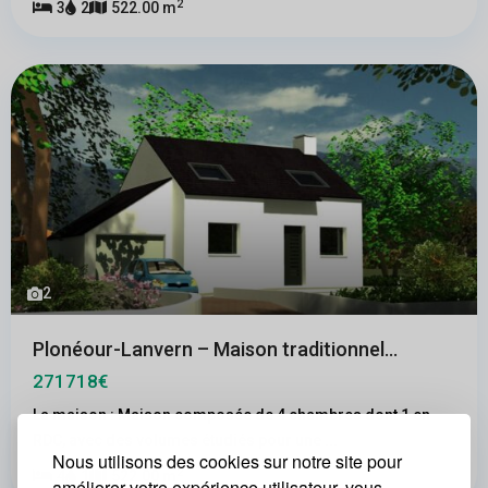
2
3
2
522.00 m
2
Plonéour-Lanvern – Maison traditionnel...
271718€
La maison : Maison composée de 4 chambres dont 1 en
RDC, avec des volumes étudiés pour une
...
Nous utilisons des cookies sur notre site pour
2
4
1
522.00 m
améliorer votre expérience utilisateur, vous