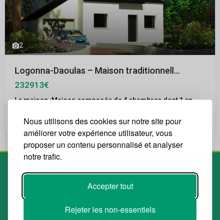
2
Logonna-Daoulas – Maison traditionnell...
232913€
La maison :Maison composée de 4 chambres dont 1 en
RDC, avec des volumes étudiés pour une
...
Nous utilisons des cookies sur notre site pour
2
4
1
285.00 m
améliorer votre expérience utilisateur, vous
proposer un contenu personnalisé et analyser
notre trafic.
Accepter tout
Spécialiste des terrains à bâtir. Le plus grand choix de
terrains de la région.
Rejeter les non-essentiels