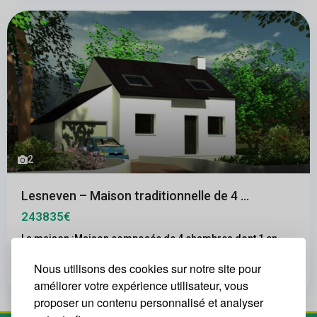
2
Lesneven – Maison traditionnelle de 4 ...
243835€
La maison :Maison composée de 4 chambres dont 1 en
RDC, avec des volumes étudiés pour une
...
Nous utilisons des cookies sur notre site pour
2
4
1
280.00 m
améliorer votre expérience utilisateur, vous
proposer un contenu personnalisé et analyser