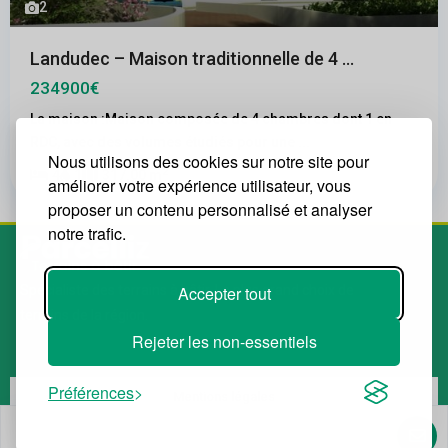
2
Landudec – Maison traditionnelle de 4 ...
234900€
La maison :Maison composée de 4 chambres dont 1 en
RDC, avec des volumes étudiés pour une
...
Nous utilisons des cookies sur notre site pour
2
4
1
317.00 m
améliorer votre expérience utilisateur, vous
proposer un contenu personnalisé et analyser
notre trafic.
Accepter tout
Spécialiste des terrains à bâtir. Le plus grand choix de
terrains de la région.
Rejeter les non-essentiels
Préférences
Mentions légales
Politique de confidentialité