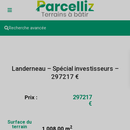
Recherche avancée
Landerneau – Spécial investisseurs –
297217 €
297217
Prix :
€
Surface du
terrain
2
1 008.00 m