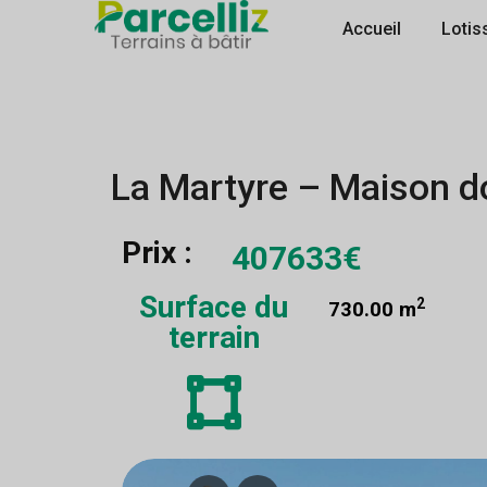
Accueil
Lotis
La Martyre – Maison d
Prix :
407633€
Surface du
2
730.00 m
terrain