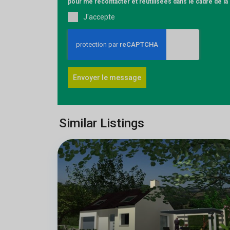
pour me recontacter et réutilisées dans le cadre de l
J'accepte
Envoyer le message
Similar Listings