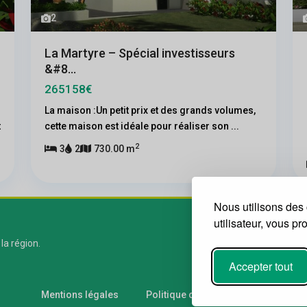
2
La Martyre – Spécial investisseurs
&#8...
265158€
La maison :Un petit prix et des grands volumes,
t
cette maison est idéale pour réaliser son
...
2
3
2
730.00 m
Nous utilisons des 
utilisateur, vous p
 la région.
Accepter tout
Mentions légales
Politique de confidentialité