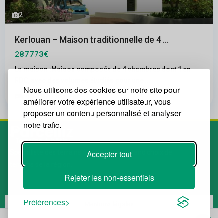
2
Kerlouan – Maison traditionnelle de 4 ...
287773€
La maison :Maison composée de 4 chambres dont 1 en
RDC, avec des volumes étudiés pour une
...
Nous utilisons des cookies sur notre site pour
2
4
1
750.00 m
améliorer votre expérience utilisateur, vous
proposer un contenu personnalisé et analyser
notre trafic.
Accepter tout
Spécialiste des terrains à bâtir. Le plus grand choix de
terrains de la région.
Rejeter les non-essentiels
Préférences
Mentions légales