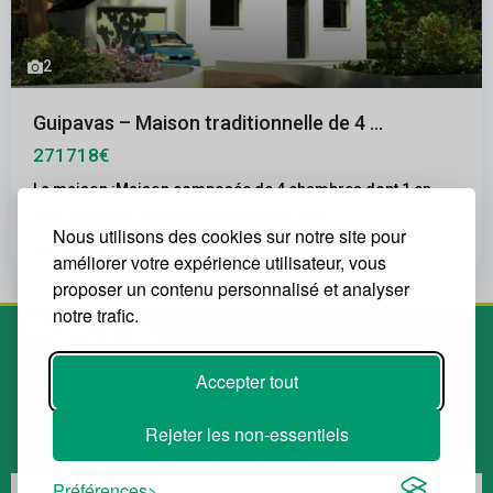
2
Guipavas – Maison traditionnelle de 4 ...
271718€
La maison :Maison composée de 4 chambres dont 1 en
RDC, avec des volumes étudiés pour une
...
Nous utilisons des cookies sur notre site pour
2
4
1
308.00 m
améliorer votre expérience utilisateur, vous
proposer un contenu personnalisé et analyser
notre trafic.
Accepter tout
Spécialiste des terrains à bâtir. Le plus grand choix de
terrains de la région.
Rejeter les non-essentiels
Préférences