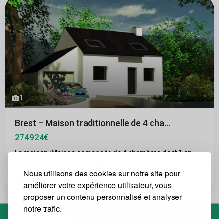
1
Brest – Maison traditionnelle de 4 cha...
274924€
La maison :Maison composée de 4 chambres dont 1 en
RDC, avec des volumes étudiés pour une
...
Nous utilisons des cookies sur notre site pour
2
4
1
331.00 m
améliorer votre expérience utilisateur, vous
proposer un contenu personnalisé et analyser
notre trafic.