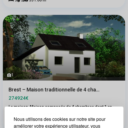
3
2
331.00 m
1
Brest – Maison traditionnelle de 4 cha...
274924€
La maison :Maison composée de 4 chambres dont 1 en
RDC, avec des volumes étudiés pour une
...
Nous utilisons des cookies sur notre site pour
2
4
1
331.00 m
améliorer votre expérience utilisateur, vous