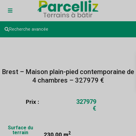
Recherche avancée
Brest – Maison plain-pied contemporaine de
4 chambres – 327979 €
327979
Prix :
€
Surface du
terrain
2
230.00 m