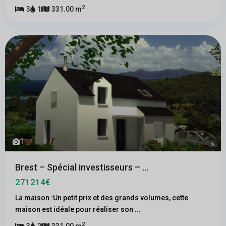
2
3
1
331.00 m
1
Brest – Spécial investisseurs – ...
271214€
La maison :Un petit prix et des grands volumes, cette
maison est idéale pour réaliser son
...
2