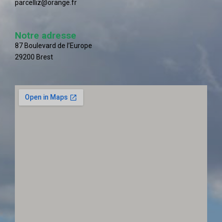
parcelliz@orange.fr
Notre adresse
87 Boulevard de l’Europe
29200 Brest